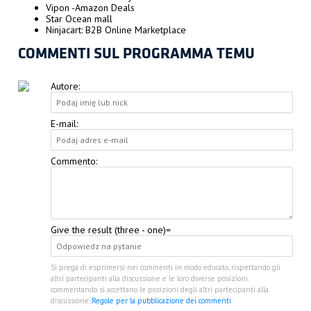
Vipon -Amazon Deals
Star Ocean mall
Ninjacart: B2B Online Marketplace
COMMENTI SUL PROGRAMMA TEMU
Autore:
E-mail:
Commento:
Give the result (three - one)=
Si prega di esprimersi nei commenti in modo educato, rispettando gli
altri partecipanti alla discussione e le loro diverse posizioni.
commentando si accettano le posizioni degli altri partecipanti alla
discussione.
Regole per la pubblicazione dei commenti
.