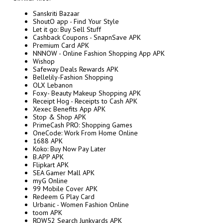
Sanskriti Bazaar
ShoutO app - Find Your Style
Let it go: Buy Sell Stuff
Cashback Coupons - SnapnSave APK
Premium Card APK
NNNOW - Online Fashion Shopping App APK
Wishop
Safeway Deals Rewards APK
Bellelily-Fashion Shopping
OLX Lebanon
Foxy- Beauty Makeup Shopping APK
Receipt Hog - Receipts to Cash APK
Xexec Benefits App APK
Stop & Shop APK
PrimeCash PRO: Shopping Games
OneCode: Work From Home Online
1688 APK
Koko: Buy Now Pay Later
B.APP APK
Flipkart APK
SEA Gamer Mall APK
myG Online
99 Mobile Cover APK
Redeem G Play Card
Urbanic - Women Fashion Online
toom APK
ROW52 Search Junkyards APK