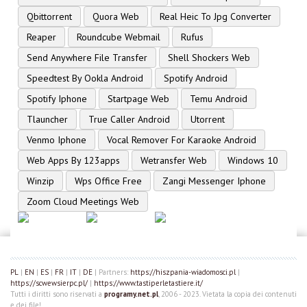
Qbittorrent
Quora Web
Real Heic To Jpg Converter
Reaper
Roundcube Webmail
Rufus
Send Anywhere File Transfer
Shell Shockers Web
Speedtest By Ookla Android
Spotify Android
Spotify Iphone
Startpage Web
Temu Android
Tlauncher
True Caller Android
Utorrent
Venmo Iphone
Vocal Remover For Karaoke Android
Web Apps By 123apps
Wetransfer Web
Windows 10
Winzip
Wps Office Free
Zangi Messenger Iphone
Zoom Cloud Meetings Web
PL
|
EN
|
ES
|
FR
|
IT
|
DE
| Partners:
https://hiszpania-wiadomosci.pl
|
https://scwewsierpc.pl/
|
https://www.tastiperletastiere.it/
Tutti i diritti sono riservati a
programy.net.pl
, 2006 - 2023. Vietata la copia dei contenuti
e dei file!