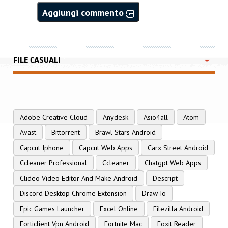
Aggiungi commento
FILE CASUALI
Adobe Creative Cloud
Anydesk
Asio4all
Atom
Avast
Bittorrent
Brawl Stars Android
Capcut Iphone
Capcut Web Apps
Carx Street Android
Ccleaner Professional
Ccleaner
Chatgpt Web Apps
Clideo Video Editor And Make Android
Descript
Discord Desktop Chrome Extension
Draw Io
Epic Games Launcher
Excel Online
Filezilla Android
Forticlient Vpn Android
Fortnite Mac
Foxit Reader